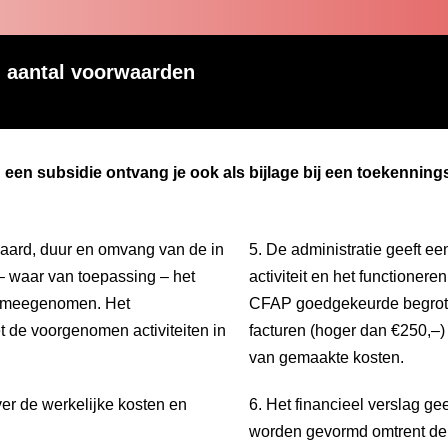
n aantal voorwaarden
een subsidie ontvang je ook als bijlage bij een toekennings
de aard, duur en omvang van de in
5. De administratie geeft ee
n – waar van toepassing – het
activiteit en het functioner
s meegenomen. Het
CFAP goedgekeurde begroti
met de voorgenomen activiteiten in
facturen (hoger dan €250,–
van gemaakte kosten.
ver de werkelijke kosten en
6. Het financieel verslag ge
worden gevormd omtrent de 